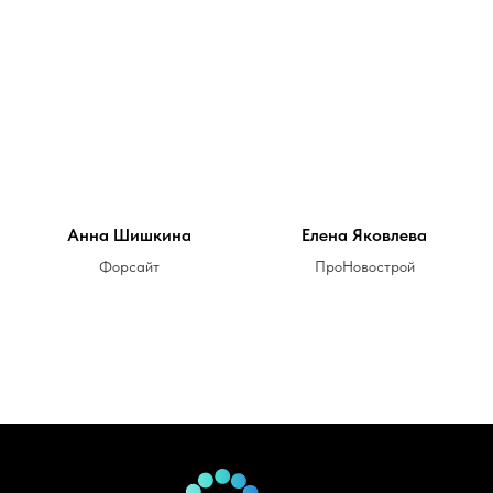
Анна Шишкина
Елена Яковлева
Форсайт
ПроНовострой